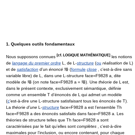
1. Quelques outils fondamentaux
[cf. LOGIQUE MATHÉMATIQUE]
Nous supposons connues
les notions
de
langage du premier ordre
L, de L-
structure
(
ou
réalisation
de L)
et de
satisfaction
d’un
énoncé
﨏 (
formule
close
, c’est-à-dire sans
variable libre) de L, dans une L-structure face=F9828 a, dite
modèle de 﨏 (on note face=F9828 a = 﨏). Une
théorie
de L est,
dans le présent contexte, exclusivement sémantique, définie
comme un ensemble T d’énoncés de L qui admet un modèle
(
c
’est-à-dire une L-structure satisfaisant tous les énoncés de T).
La
théorie d’une
L-
structure
face=F9828 a est l’ensemble Th
face=F9828 a des énoncés satisfaits dans face=F9828 a. Les
théories de structure telles que Th face=F9828 a sont
caractérisées par le fait qu’elles sont
complètes
, c’est-à-dire
maximales pour l’inclusion, ou encore contenant, pour chaque