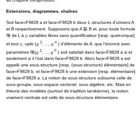
Extensions, diagrammes, chaînes
Soit face=F9828 a et face=F9828 b deux L-structures d’univers A
et B respectivement. Supposons que A 裂 B et, pour toute formule
﨏 de L à
n
variables libres sans quantificateur [resp. quelconque]
1
n
et tout
n
-uple (
a
, ...,
a
) d’éléments de A, que l’énoncé avec
1
n
paramètres 﨏(
a
, ...,
a
) soit satisfait dans face=F9828 a si et
seulement si il l’est dans face=F9828 b. Alors face=F9828 a est
appelé une sous-structure [resp. (sous-structure) élémentaire] de
face=F9828 b, et face=F9828 b une extension [resp. élémentaire]
de face=F9828 a. La notion de sous-structure subsume celle de
sous-groupe, sous-espace vectoriel, sous-algèbre, etc. Mais en
théorie des modèles (surtout de tradition tarskienne), la notion
vraiment centrale est celle de sous-structure élémentaire.