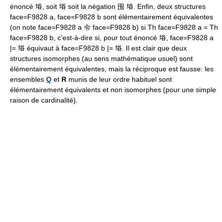
énoncé 﨏, soit 﨏 soit la négation 囹 﨏. Enfin, deux structures
face=F9828 a, face=F9828 b sont élémentairement équivalentes
(on note face=F9828 a 令 face=F9828 b) si Th face=F9828 a = Th
face=F9828 b, c’est-à-dire si, pour tout énoncé 﨏, face=F9828 a
|= 﨏 équivaut à face=F9828 b |= 﨏. Il est clair que deux
structures isomorphes (au sens mathématique usuel) sont
élémentairement équivalentes, mais la réciproque est fausse: les
ensembles
Q
et
R
munis de leur ordre habituel sont
élémentairement équivalents et non isomorphes (pour une simple
raison de cardinalité).