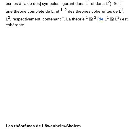
1
2
écrites à l’aide des] symboles figurant dans L
et dans L
). Soit T
1
2
1
une théorie complète de L, et
,
des théories cohérentes de L
,
2
1
2
1
2
L
, respectivement, contenant T. La théorie
聆
(
de
L
聆 L
) est
cohérente.
Les théorèmes de Löwenheim-Skolem