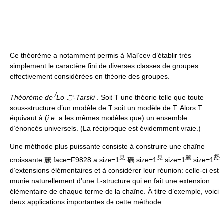
Ce théorème a notamment permis à Mal’cev d’établir très
simplement le caractère fini de diverses classes de groupes
effectivement considérées en théorie des groupes.
/
Théorème de
Lo ご-Tarski
. Soit T une théorie telle que toute
sous-structure d’un modèle de T soit un modèle de T. Alors T
équivaut à (
i.e.
a les mêmes modèles que) un ensemble
d’énoncés universels. (La réciproque est évidemment vraie.)
Une méthode plus puissante consiste à construire une chaîne
見
見
麗
凞
croissante 麗 face=F9828 a size=1
礪 size=1
size=1
size=1
d’extensions élémentaires et à considérer leur réunion: celle-ci est
munie naturellement d’une L-structure qui en fait une extension
élémentaire de chaque terme de la chaîne. À titre d’exemple, voici
deux applications importantes de cette méthode: