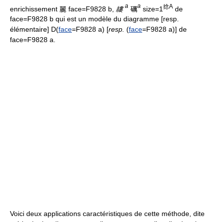
a
a
捻
A
enrichissement 麗 face=F9828 b,
縷
礪
size=1
de
face=F9828 b qui est un modèle du diagramme [resp.
élémentaire] D(
face
=F9828 a) [
resp.
(
face
=F9828 a)] de
face=F9828 a.
Voici deux applications caractéristiques de cette méthode, dite