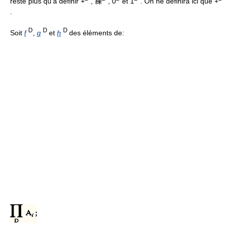
reste plus qu’à définir +
, 練
, 0
et 1
. On ne définira ici que +
.
D
D
D
Soit
f
,
g
et
h
des éléments de: