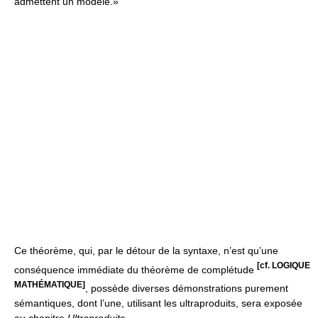
admettent un modèle.»
Ce théorème, qui, par le détour de la syntaxe, n’est qu’une
[cf. LOGIQUE
conséquence immédiate du théorème de complétude
MATHÉMATIQUE]
, possède diverses démonstrations purement
sémantiques, dont l’une, utilisant les ultraproduits, sera exposée
au chapitre
Ultraproduits
.