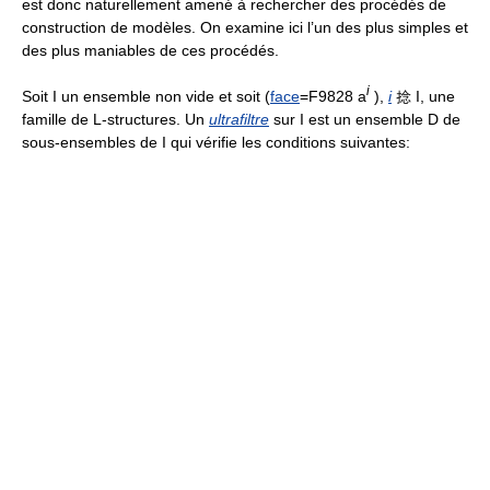
est donc naturellement amené à rechercher des procédés de
construction de modèles. On examine ici l’un des plus simples et
des plus maniables de ces procédés.
i
Soit I un ensemble non vide et soit (
face
=F9828 a
),
i
捻 I, une
famille de L-structures. Un
ultrafiltre
sur I est un ensemble D de
sous-ensembles de I qui vérifie les conditions suivantes: