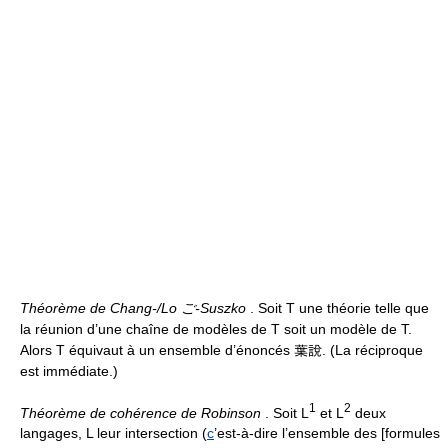
Théorème de Chang-/Lo ご-Suszko
. Soit T une théorie telle que
la réunion d’une chaîne de modèles de T soit un modèle de T.
Alors T équivaut à un ensemble d’énoncés 葉說. (La réciproque
est immédiate.)
1
2
Théorème de cohérence de Robinson
. Soit L
et L
deux
langages, L leur intersection (
c
’est-à-dire l’ensemble des [formules