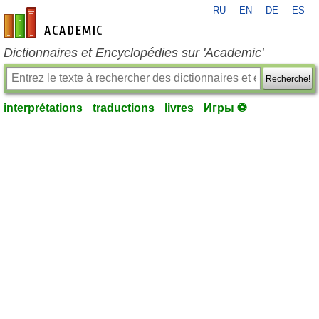
RU
EN
DE
ES
fr-academic.com
Dictionnaires et Encyclopédies sur 'Academic'
Recherche!
interprétations
traductions
livres
Игры ⚽