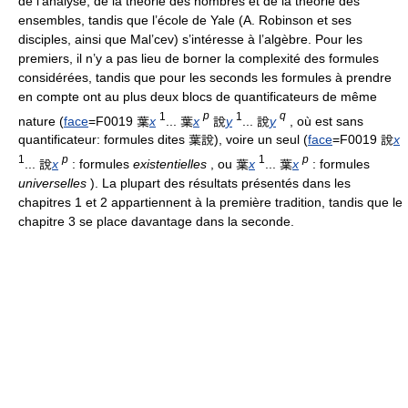
de l’analyse, de la théorie des nombres et de la théorie des
ensembles, tandis que l’école de Yale (A. Robinson et ses
disciples, ainsi que Mal’cev) s’intéresse à l’algèbre. Pour les
premiers, il n’y a pas lieu de borner la complexité des formules
considérées, tandis que pour les seconds les formules à prendre
en compte ont au plus deux blocs de quantificateurs de même
1
p
1
q
nature (
face
=F0019 葉
x
... 葉
x
說
y
... 說
y
, où est sans
quantificateur: formules dites 葉說), voire un seul (
face
=F0019 說
x
1
p
1
p
... 說
x
: formules
existentielles
, ou 葉
x
... 葉
x
: formules
universelles
). La plupart des résultats présentés dans les
chapitres 1 et 2 appartiennent à la première tradition, tandis que le
chapitre 3 se place davantage dans la seconde.