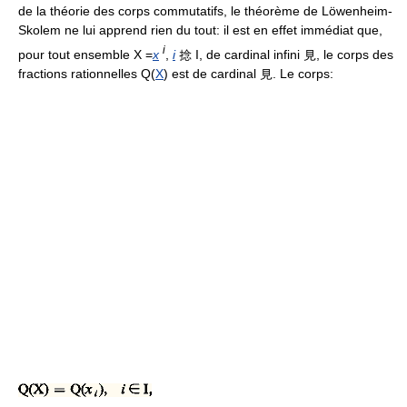
de la théorie des corps commutatifs, le théorème de Löwenheim-
Skolem ne lui apprend rien du tout: il est en effet immédiat que,
i
pour tout ensemble X =
x
,
i
捻 I, de cardinal infini 見, le corps des
fractions rationnelles Q(
X
) est de cardinal 見. Le corps: