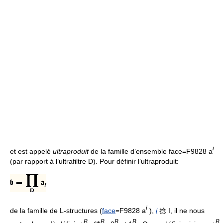
i
et est appelé
ultraproduit
de la famille d’ensemble face=F9828 a
(par rapport à l’ultrafiltre D). Pour définir l’ultraproduit:
i
de la famille de L-structures (
face
=F9828 a
),
i
捻 I, il ne nous
B
B
B
B
B